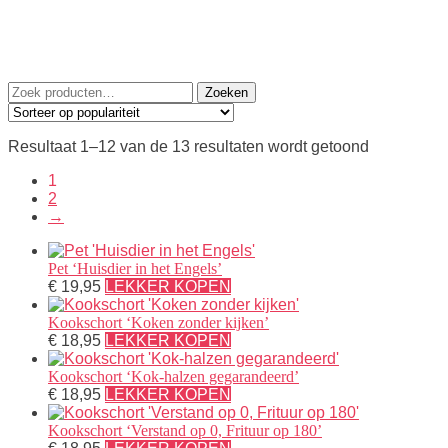
Zoeken
Zoeken
naar:
Gesorteerd
Resultaat 1–12 van de 13 resultaten wordt getoond
op
1
populariteit
2
→
Pet ‘Huisdier in het Engels’
€
19,95
LEKKER KOPEN
Kookschort ‘Koken zonder kijken’
€
18,95
LEKKER KOPEN
Kookschort ‘Kok-halzen gegarandeerd’
€
18,95
LEKKER KOPEN
Kookschort ‘Verstand op 0, Frituur op 180’