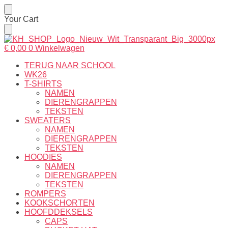
Skip
Skip
Your Cart
to
to
navigation
content
€
0,00
0
Winkelwagen
TERUG NAAR SCHOOL
WK26
T-SHIRTS
NAMEN
DIERENGRAPPEN
TEKSTEN
SWEATERS
NAMEN
DIERENGRAPPEN
TEKSTEN
HOODIES
NAMEN
DIERENGRAPPEN
TEKSTEN
ROMPERS
KOOKSCHORTEN
HOOFDDEKSELS
CAPS